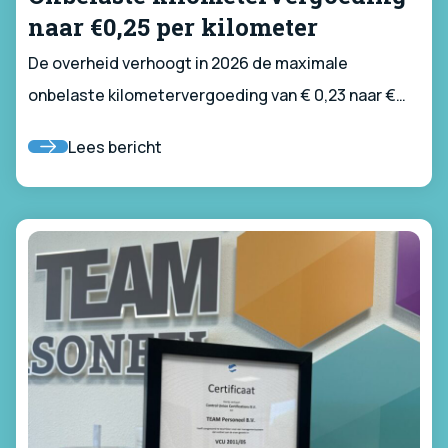
naar €0,25 per kilometer
De overheid verhoogt in 2026 de maximale
onbelaste kilometervergoeding van € 0,23 naar €
0,25 per kilometer. Deze wijziging kan gevolgen
Lees bericht
hebben voor werknemers die gebruikmaken van een
reiskostenvergoeding via hun opdrachtgever. De
maatregelen gaan officieel in vanaf 22 mei 2026, de
dag na publicatie van het besluit in de
Staatscourant, en werken terug tot en met 1 januari
2026. Hieronder lees je wat deze wijziging precies
betekent.