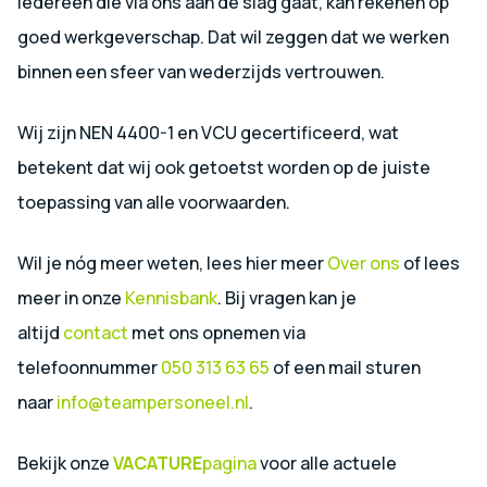
Iedereen die via ons aan de slag gaat, kan rekenen op
goed werkgeverschap. Dat wil zeggen dat we werken
binnen een sfeer van wederzijds vertrouwen.
Wij zijn NEN 4400-1 en VCU gecertificeerd, wat
betekent dat wij ook getoetst worden op de juiste
toepassing van alle voorwaarden.
Wil je nóg meer weten, lees hier meer
Over ons
of lees
meer in onze
Kennisbank
. Bij vragen kan je
altijd
contact
met ons opnemen via
telefoonnummer
050 313 63 65
of een mail sturen
naar
info@teampersoneel.nl
.
Bekijk onze
VACATURE
pagina
voor alle actuele