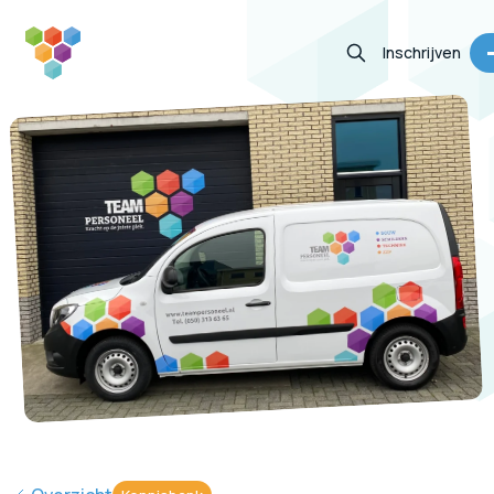
Inschrijven
Vacatures
Diensten
Informatie
Contact
Zoeken
(050) 313 63 65
Jouw portaal
Inschrijven