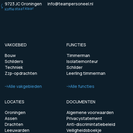
9723 JC Groningen
info@teampersoneel.nl
Koffie staat klaar
VAKGEBIED
FUNCTIES
Bouw
Timmerman
Schilders
Isolatiemonteur
Techniek
Schilder
Zzp-opdrachten
Leerling timmerman
Alle vakgebieden
Alle functies
LOCATIES
DOCUMENTEN
Groningen
Algemene voorwaarden
Assen
Privacystatement
Drachten
Anti-discrimintatiebeleid
Leeuwarden
Veiligheidsboekje