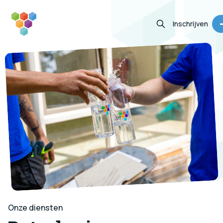
Inschrijven
Vacatures
Diensten
Informatie
Contact
Zoeken
(050) 313 63 65
Jouw portaal
Inschrijven
Onze diensten