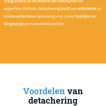
vraag en blijf je verzekerd van continuïteit en
expertise. Kortom, detachering biedt een
efficiënte
en
kosteneffectieve
oplossing voor zowel
tijdelijke
als
langdurige
personeelsbehoeften.
Voordelen
van
detachering