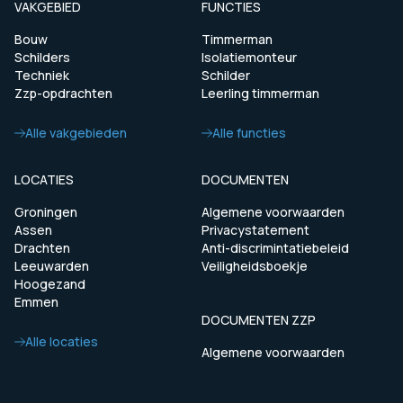
VAKGEBIED
FUNCTIES
Bouw
Timmerman
Schilders
Isolatiemonteur
Techniek
Schilder
Zzp-opdrachten
Leerling timmerman
Alle vakgebieden
Alle functies
LOCATIES
DOCUMENTEN
Groningen
Algemene voorwaarden
Assen
Privacystatement
Drachten
Anti-discrimintatiebeleid
Leeuwarden
Veiligheidsboekje
Hoogezand
Emmen
DOCUMENTEN ZZP
Alle locaties
Algemene voorwaarden