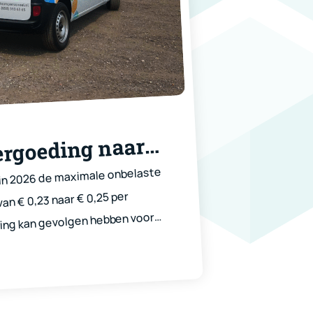
ergoeding naar
ilometer
in 2026 de maximale onbelaste
an € 0,23 naar € 0,25 per
ging kan gevolgen hebben voor
uikmaken van een
 via hun opdrachtgever. De
cieel in vanaf 22 mei 2026, de dag