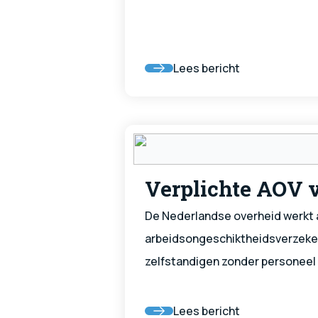
Lees bericht
Verplichte AOV v
De Nederlandse overheid werkt 
arbeidsongeschiktheidsverzeke
zelfstandigen zonder personeel (z
is bedoeld om zzp'ers beter te
financiële risico's bij arbeidso
Lees bericht