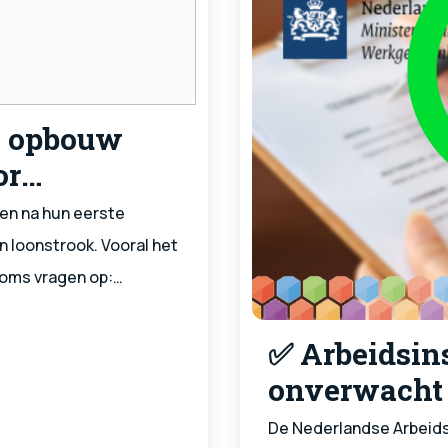
e opbouw
or
en na hun eerste
n loonstrook. Vooral het
soms vragen op:
ik had verwacht?” Dat
✅ Arbeidsin
onverwacht 
De Nederlandse Arbeids