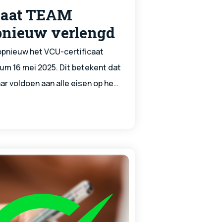
caat TEAM
pnieuw verlengd
pnieuw het VCU-certificaat
um 16 mei 2025. Dit betekent dat
 voldoen aan alle eisen op het
n gezondheid voor het werken in
en mooie bevestiging van onze
e werkwijze.