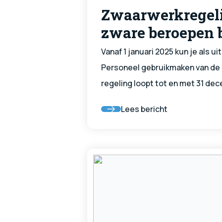
Zwaarwerkregel
zware beroepen 
Personeel
Vanaf 1 januari 2025 kun je als u
Personeel gebruikmaken van de
regeling loopt tot en met 31 de
2026 gebeurt, hangt af van nie
Lees bericht
vakbonden, werkgeversorganisat
geldt specifiek voor uitzendkrac
de bouwsector werken, onder de 
en deelnemen aan bpfBOUW.