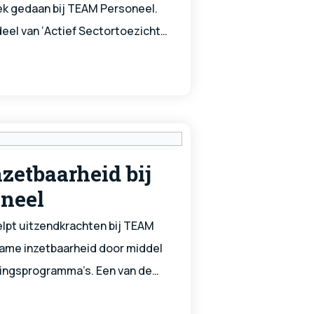
ek gedaan bij TEAM Personeel.
eel van ‘Actief Sectortoezicht
ndbureaus’. Er was geen
oor de onverwachte inspectie.
zetbaarheid bij
neel
pt uitzendkrachten bij TEAM
zame inzetbaarheid door middel
ingsprogramma’s. Een van de
en is de Scholingsvoucher,