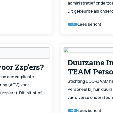
administratief onderzo
Dit gebeurde als onderd
binnen de sector Uitze
Lees bericht
expliciete aanleiding v
Duurzame In
oor Zzp’ers?
TEAM Perso
aan een verplichte
Stichting DOORZAAM hel
ring (AOV) voor
Personeel bij hun duur
zp'ers). Dit initiatief
van diverse ondersteun
 beschermen tegen de
belangrijkste initiatiev
ngeschiktheid. Hoewel de
Lees bericht