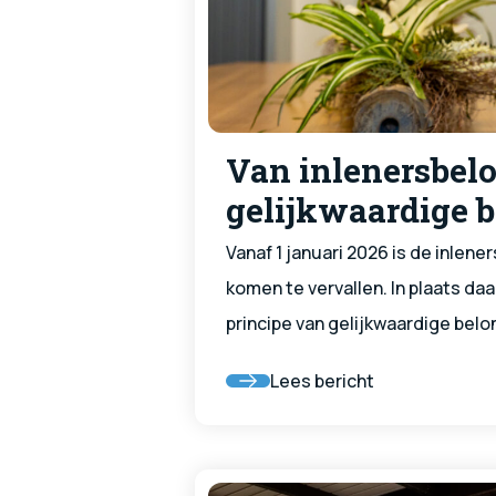
Van inlenersbel
gelijkwaardige 
Vanaf 1 januari 2026 is de inlener
komen te vervallen. In plaats da
principe van gelijkwaardige belo
uitzendkrachten. Dit betekent d
Lees bericht
arbeidsvoorwaardenpakket sam
gelijkwaardig moet zijn aan dat
bij de opdrachtgever.