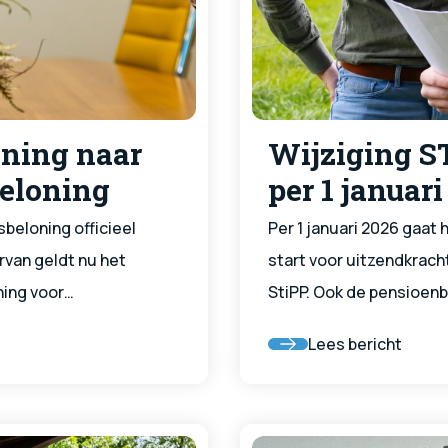
oning naar
Wijziging S
beloning
per 1 januar
sbeloning officieel
Per 1 januari 2026 gaat
arvan geldt nu het
start voor uitzendkrac
ning voor
StiPP. Ook de pensioen
at jouw
die datum.
Lees bericht
en minimaal
 van vaste medewerkers