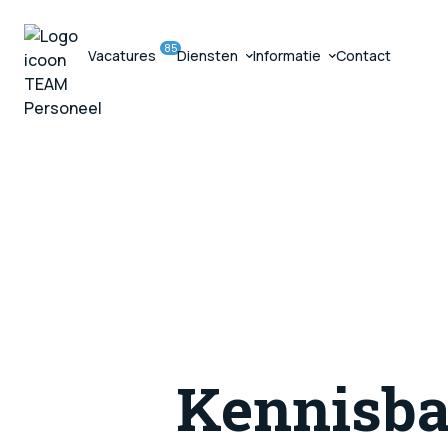
Zzp Bemidde
K
Vacature pl
85
Vacatures
Diensten
Informatie
Contact
Website bo
Detachering
Over ons
Werving & selectie
Voor werkgevers
Zzp Bemiddeling
Kennisbank
Vacatures
Vacature plaatsen
Website bouwen
Diensten
Informatie
Contact
Zoeken
Kennisb