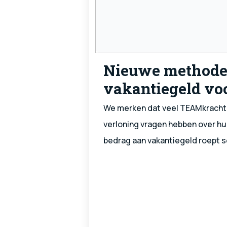
Nieuwe method
vakantiegeld vo
uitzendkrachten
We merken dat veel TEAMkracht
verloning vragen hebben over hu
bedrag aan vakantiegeld roept 
“Waarom is mijn saldo lager dan 
leggen we graag uit.