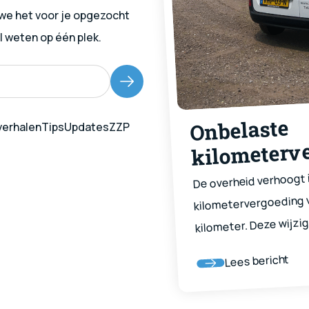
 we het voor je opgezocht
wil weten op één plek.
Onbelaste
erhalen
Tips
Updates
ZZP
kilometerv
€0,25 per k
De overheid verhoogt 
kilometervergoeding v
kilometer. Deze wijzi
werknemers die gebr
reiskostenvergoeding
Lees bericht
maatregelen gaan offi