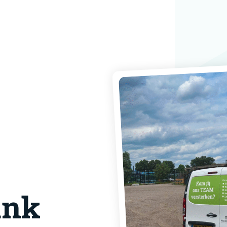
ling
ennisbank
aatsen
uwen
(050) 313 63 65
Jouw portaal
ank
Inschrijven