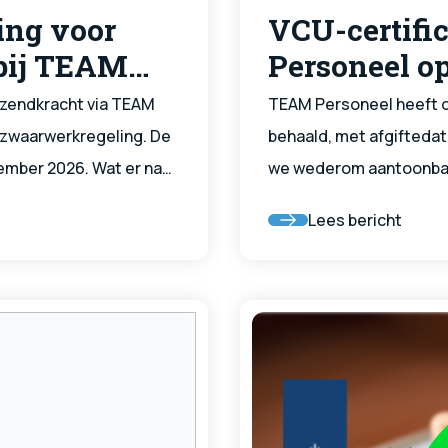
ing voor
VCU-certifi
bij TEAM
Personeel o
itzendkracht via TEAM
TEAM Personeel heeft o
 zwaarwerkregeling. De
behaald, met afgiftedat
cember 2026. Wat er na
we wederom aantoonbaar
uwe afspraken tussen
gebied van veiligheid e
Lees bericht
ies en de overheid. Dit
risicovolle sectoren. E
hten die als vakkracht in
professionele en veilig
cao Bouw & Infra vallen