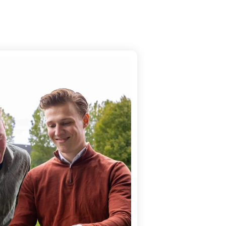
 besluit in de Staatscourant, en
werken terug tot en met 1 januari 2026. Hieronder lees
g precies betekent.