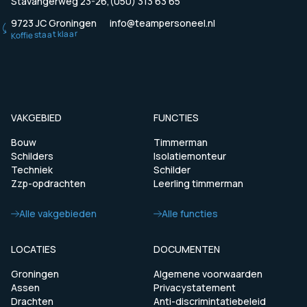
Stavangerweg 23-26,
(050) 313 63 65
9723 JC Groningen
info@teampersoneel.nl
Koffie staat klaar
VAKGEBIED
FUNCTIES
Bouw
Timmerman
Schilders
Isolatiemonteur
Techniek
Schilder
Zzp-opdrachten
Leerling timmerman
Alle vakgebieden
Alle functies
LOCATIES
DOCUMENTEN
Groningen
Algemene voorwaarden
Assen
Privacystatement
Drachten
Anti-discrimintatiebeleid