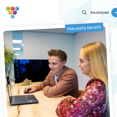
Inschrijven
Nieuwste bericht
Vacatures
Diensten
Informatie
Contact
Zoeken
(050) 313 63 65
Jouw portaal
Inschrijven