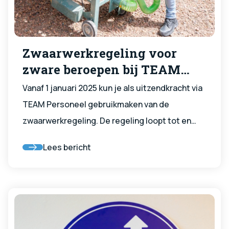
Zwaarwerkregeling voor
zware beroepen bij TEAM
Personeel
Vanaf 1 januari 2025 kun je als uitzendkracht via
TEAM Personeel gebruikmaken van de
zwaarwerkregeling. De regeling loopt tot en
met 31 december 2026. Wat er na 2026 gebeurt,
Lees bericht
hangt af van nieuwe afspraken tussen
vakbonden, werkgeversorganisaties en de
overheid. Dit geldt specifiek voor
uitzendkrachten die als vakkracht in de
bouwsector werken, onder de cao Bouw & Infra