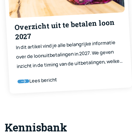
Overzicht uit te betalen loon
2027
In dit artikel vind je alle belangrijke informatie
over de loonuitbetalingen in 2027. We geven
inzicht in de timing van de uitbetalingen, welke
stappen je zelf kunt ondernemen voor een
Lees bericht
vlotte verwerking, en wat je moet doen als je
vragen hebt.
Kennisbank