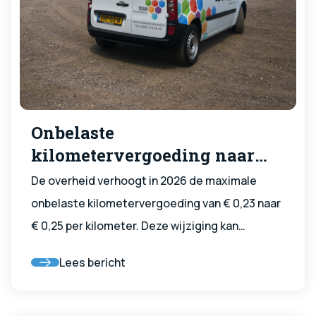
Onbelaste
kilometervergoeding naar
€0,25 per kilometer
De overheid verhoogt in 2026 de maximale
onbelaste kilometervergoeding van € 0,23 naar
€ 0,25 per kilometer. Deze wijziging kan
gevolgen hebben voor werknemers die
Lees bericht
gebruikmaken van een reiskostenvergoeding
via hun opdrachtgever. De maatregelen gaan
officieel in vanaf 22 mei 2026, de dag na