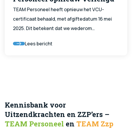
TEAM Personeel heeft opnieuw het VCU-
certificaat behaald, met afgiftedatum 16 mei
2025. Dit betekent dat we wederom
aantoonbaar voldoen aan alle eisen op het
Lees bericht
gebied van veiligheid en gezondheid voor het
werken in risicovolle sectoren. Een mooie
bevestiging van onze professionele en veilige
werkwijze.
Kennisbank voor
Uitzendkrachten en ZZP’ers –
TEAM Personeel
en
TEAM Zzp