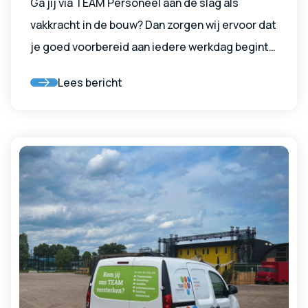
Ga jij via TEAM Personeel aan de slag als
vakkracht in de bouw? Dan zorgen wij ervoor dat
je goed voorbereid aan iedere werkdag begint.
Wanneer je bij ons in dienst treedt, ontvang je
Lees bericht
namelijk een complete Makita gereedschapset
in bruikleen. Zo beschik je vanaf dag één over
professioneel gereedschap waarmee je direct
aan de slag kunt.