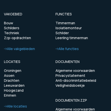
VAKGEBIED
FUNCTIES
Bouw
Timmerman
Schilders
Isolatiemonteur
Techniek
Schilder
Zzp-opdrachten
Leerling timmerman
Alle vakgebieden
Alle functies
LOCATIES
DOCUMENTEN
Groningen
Algemene voorwaarden
Assen
Privacystatement
Drachten
Anti-discrimintatiebeleid
Leeuwarden
Veiligheidsboekje
Hoogezand
Emmen
DOCUMENTEN ZZP
Alle locaties
Algemene voorwaarden