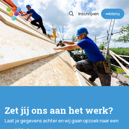
Inschrijven
Menu
Vacatures
Diensten
Informatie
Contact
Zoeken
(050) 313 63 65
Jouw portaal
Zet jij ons aan het werk?
Inschrijven
Laat je gegevens achter en wij gaan opzoek naar een