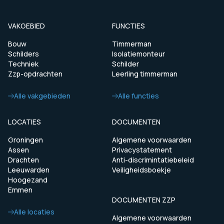
VAKGEBIED
FUNCTIES
Bouw
Timmerman
Schilders
Isolatiemonteur
Techniek
Schilder
Zzp-opdrachten
Leerling timmerman
Alle vakgebieden
Alle functies
LOCATIES
DOCUMENTEN
Groningen
Algemene voorwaarden
Assen
Privacystatement
Drachten
Anti-discrimintatiebeleid
Leeuwarden
Veiligheidsboekje
Hoogezand
Emmen
DOCUMENTEN ZZP
Alle locaties
Algemene voorwaarden